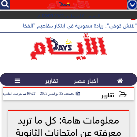




الخميس 6 أغسطس 2026
08:00 مـ
”لاتش كوفي”: ريادة سعودية في ابتكار مفاهيم ”الفخامة الهادئة”

أخبار مصر
تقارير

تقارير
الجمعة، 25 نوفمبر 2022
09:27 مـ
بتوقيت القاهرة
2022-11-25 21:27:51
معلومات هامة: كل ما تريد
معرفته عن امتحانات الثانوية