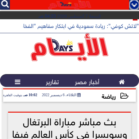




الجمعة 7 أغسطس 2026
04:23 صـ
”لاتش كوفي”: ريادة سعودية في ابتكار مفاهيم ”الفخامة الهادئة”

أخبار مصر
تقارير

رياضة
الثلاثاء، 6 ديسمبر 2022
10:02 صـ
بتوقيت القاهرة
2022-12-06 10:02:58
بث مباشر مباراة البرتغال
وسويسرا في كأس العالم فيفا