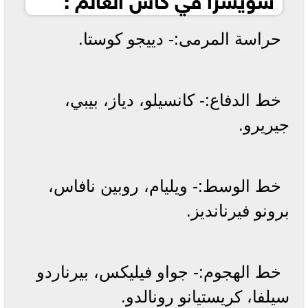
حراسة المرمى:- دييجو كوستا.
خط الدفاع:- كانسيلو، دياز، بيبي،
جيريرو.
خط الوسط:- ويليام، روبين نافاس،
برونو فيرنانديز.
خط الهجوم:- جواو فيليكس، بيرناردو
سيلفا، كريستيانو رونالدو.