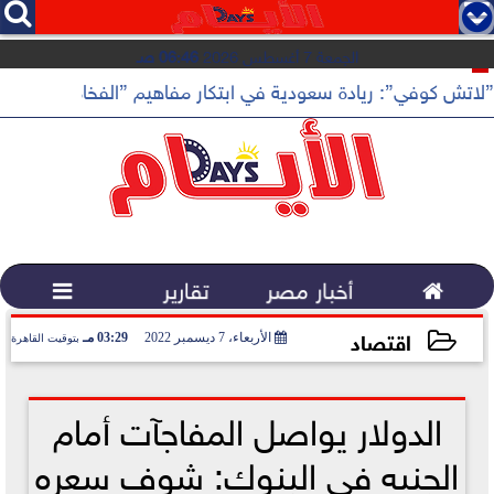




الجمعة 7 أغسطس 2026
06:46 صـ
”لاتش كوفي”: ريادة سعودية في ابتكار مفاهيم ”الفخامة الهادئة”

أخبار مصر
تقارير

اقتصاد
الأربعاء، 7 ديسمبر 2022
03:29 مـ
بتوقيت القاهرة
2022-12-07 15:29:24
الدولار يواصل المفاجآت أمام
الجنيه في البنوك: شوف سعره