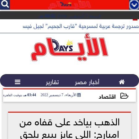




الجمعة 7 أغسطس 2026
06:52 صـ
 القهوة المختصة...
صدور ترجمة عربية لمسرحية ”قارب الجحيم” لجيل فيسنت عن دار أد

أخبار مصر
تقارير

اقتصاد
الأربعاء، 7 ديسمبر 2022
03:44 مـ
بتوقيت القاهرة
2022-12-07 15:44:20
الذهب بياخد على قفاه من
امبارح: اللي عايز يبيع يلحق