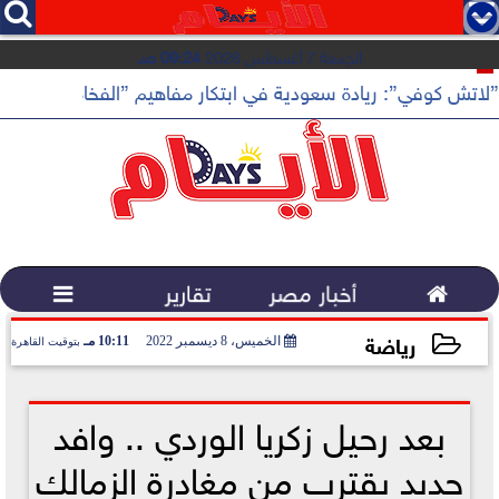




الجمعة 7 أغسطس 2026
09:24 صـ
”لاتش كوفي”: ريادة سعودية في ابتكار مفاهيم ”الفخامة الهادئة”

أخبار مصر
تقارير

رياضة
الخميس، 8 ديسمبر 2022
10:11 مـ
بتوقيت القاهرة
2022-12-08 22:11:41
بعد رحيل زكريا الوردي .. وافد
جديد يقترب من مغادرة الزمالك