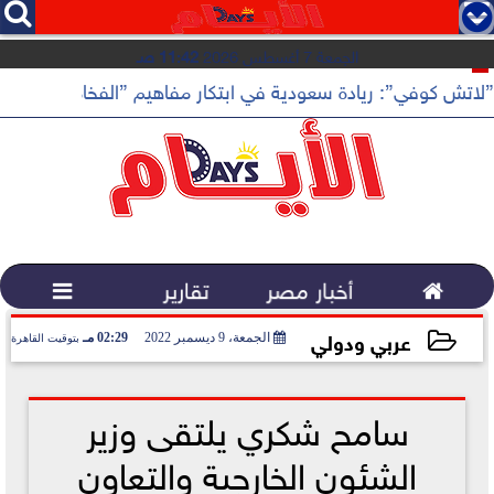




الجمعة 7 أغسطس 2026
11:42 صـ
”لاتش كوفي”: ريادة سعودية في ابتكار مفاهيم ”الفخامة الهادئة”

أخبار مصر
تقارير

عربي ودولي
الجمعة، 9 ديسمبر 2022
02:29 مـ
بتوقيت القاهرة
2022-12-09 14:29:49
سامح شكري يلتقى وزير
الشئون الخارجية والتعاون