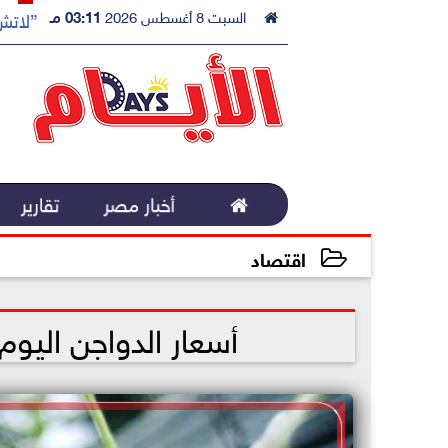

السبت 8 أغسطس 2026
03:11 مـ
”لاتش 

أخبار مصر
تقارير
اقتصاد
2022-12-12 09:14:31
أسعار الدواجن اليوم .