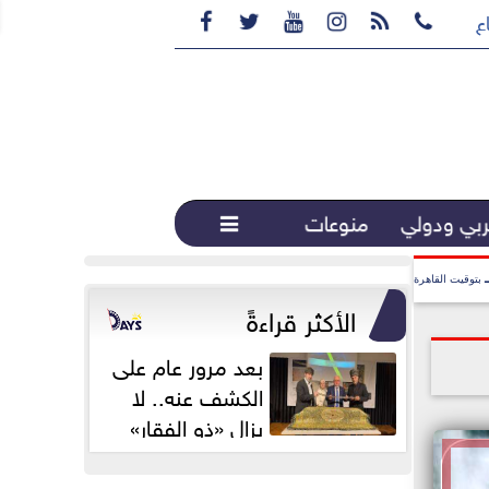






ع القهوة المختصة...
بي ودولي
منوعات

بتوقيت القاهرة
الأكثر قراءةً
بعد مرور عام على
الكشف عنه.. لا
يزال «ذو الفقار»
محور اهتمام...