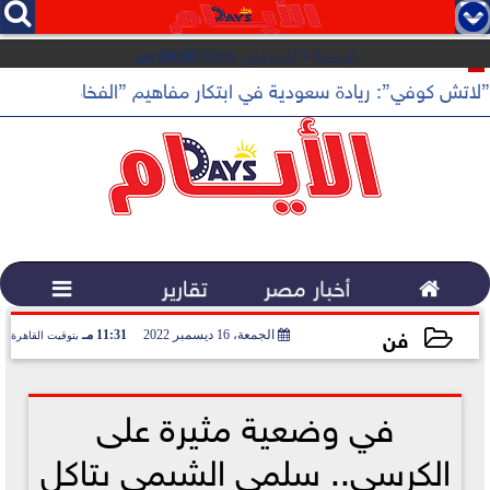




الجمعة 7 أغسطس 2026
09:20 صـ
”لاتش كوفي”: ريادة سعودية في ابتكار مفاهيم ”الفخامة الهادئة”

أخبار مصر
تقارير

فن
الجمعة، 16 ديسمبر 2022
11:31 مـ
بتوقيت القاهرة
2022-12-16 23:31:34
في وضعية مثيرة على
الكرسي.. سلمى الشيمي بتاكل