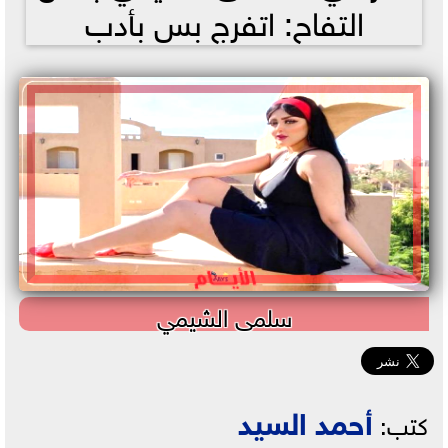
التفاح: اتفرج بس بأدب
سلمى الشيمي
أحمد السيد
كتب: