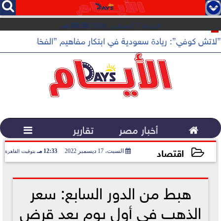




الجمعة 7 أغسطس 2026
08:59 صـ
”لاتش كوفي”: ريادة سعودية في ابتكار مفاهيم ”الفخامة الهادئة”

أخبار مصر
تقارير

اقتصاد
السبت، 17 ديسمبر 2022
12:33 مـ
بتوقيت القاهرة
2022-12-17 12:33:52
هبط من الدور السابع: سعر
الذهب في أول يوم بعد قرض