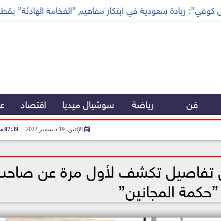
كوفي”: ريادة سعودية في ابتكار مفاهيم ”الفخامة الهادئة” بقطا
فن
رياضة
سوشيال ميديا
اقتصاد
عر
الإثنين، 19 ديسمبر 2022
07:39 مـ
 عن تفاصيل تكشف لأول مرة عن صاح
 ”حكمة المجانين”