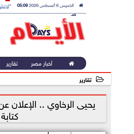

الخميس 6 أغسطس 2026
05:09
”لاتش 
صـ

أخبار مصر
تقارير
تقارير
2022-12-19 19:39:49
يحيى الرخاوي .. الإعلان
كتابة