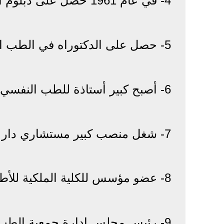
4- في عام 1961 حصل على دبلوم التخصص بها.
5- حصل على الدكتوراه في الطب النفسي عام 1963.
6- أصبح كبير أستاذة للطب النفسي بجامعة القاهرة.
7- شغل منصب كبير مستشاري دار المقطم للصحة النفسية منذ عام 1973.
8- عضو مؤسس للكلية الملكية للأطباء النفسيين.
9- رئيس مجلس إدارة جمعية الطب النفسي التطوري والعمل الجماعي.