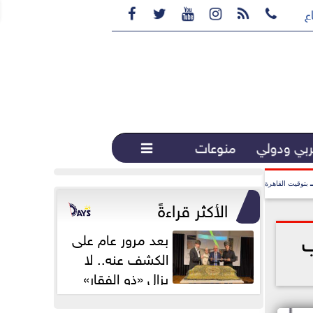






ع القهوة المختصة...
بي ودولي
منوعات

بتوقيت القاهرة
الأكثر قراءةً
ب
بعد مرور عام على
الكشف عنه.. لا
يزال «ذو الفقار»
محور اهتمام...