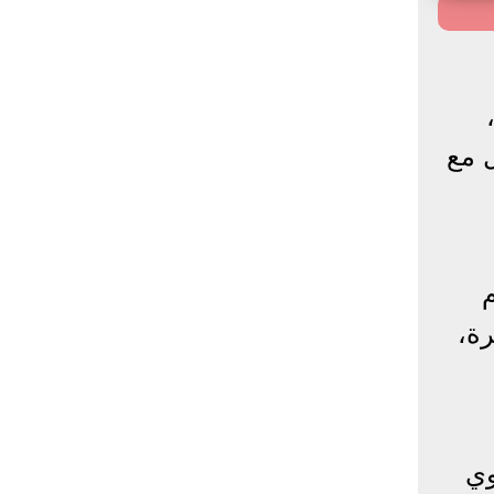
 صراع طويل مع
م
رة،
وي