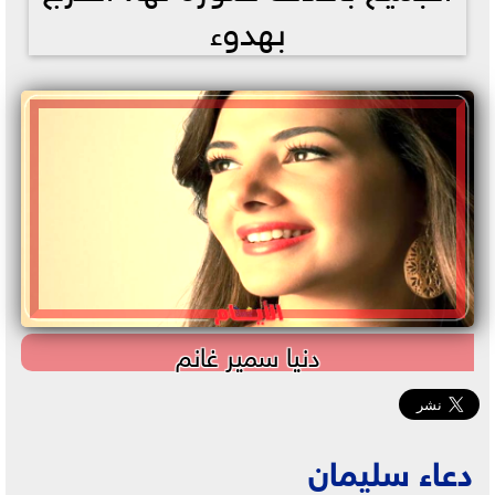
بهدوء
دنيا سمير غانم
دعاء سليمان