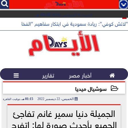




السبت 8 أغسطس 2026
03:35 مـ
”لاتش كوفي”: ريادة سعودية في ابتكار مفاهيم ”الفخامة الهادئة”

أخبار مصر
تقارير

سوشيال ميديا
الخميس، 22 ديسمبر 2022
01:15 مـ
بتوقيت القاهرة
2022-12-22 13:15:53
الجميلة دنيا سمير غانم تفاجئ
الجميع بأحدث صورة لها: اتفرج