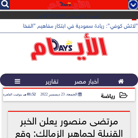




السبت 8 أغسطس 2026
07:17 مـ
”لاتش كوفي”: ريادة سعودية في ابتكار مفاهيم ”الفخامة الهادئة”

أخبار مصر
تقارير

رياضة
الجمعة، 23 ديسمبر 2022
01:52 مـ
بتوقيت القاهرة
2022-12-23 13:52:56
مرتضى منصور يعلن الخبر
القنبلة لجماهير الزمالك: وقع