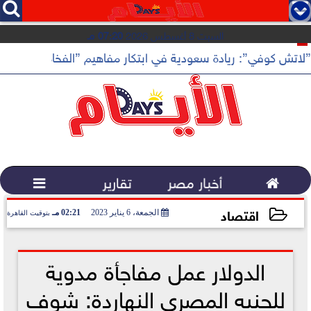




السبت 8 أغسطس 2026
07:20 مـ
”لاتش كوفي”: ريادة سعودية في ابتكار مفاهيم ”الفخامة الهادئة”

أخبار مصر
تقارير

اقتصاد
الجمعة، 6 يناير 2023
02:21 مـ
بتوقيت القاهرة
2023-01-06 14:21:19
الدولار عمل مفاجأة مدوية
للجنيه المصري النهاردة: شوف