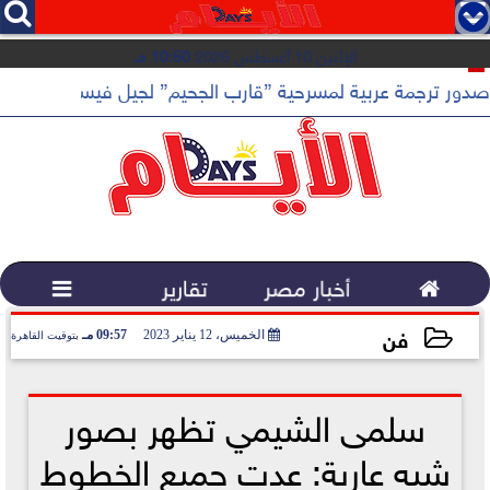




الإثنين 10 أغسطس 2026
10:50 مـ
 القهوة المختصة...
صدور ترجمة عربية لمسرحية ”قارب الجحيم” لجيل فيسنت عن دار أد

أخبار مصر
تقارير

فن
الخميس، 12 يناير 2023
09:57 مـ
بتوقيت القاهرة
2023-01-12 21:57:32
سلمى الشيمي تظهر بصور
شبه عارية: عدت جميع الخطوط