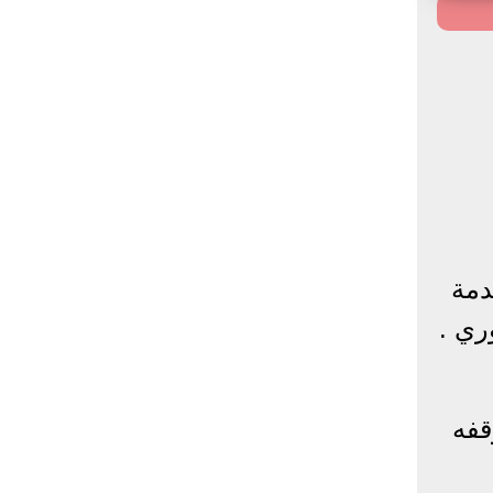
دمة
ري .
قفه