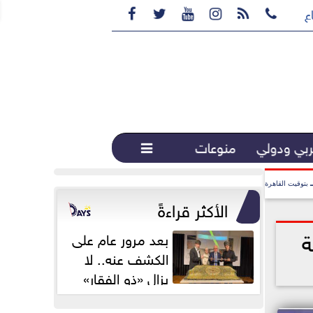






ع القهوة المختصة...
بي ودولي
منوعات

بتوقيت القاهرة
الأكثر قراءةً
ة
بعد مرور عام على
الكشف عنه.. لا
يزال «ذو الفقار»
محور اهتمام...