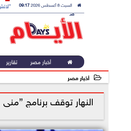

السبت 8 أغسطس 2026
09:17
”لاتش 
صـ

أخبار مصر
تقارير
أخبار مصر
2023-01-14 21:59:02
النهار توقف برنامج ”منى 