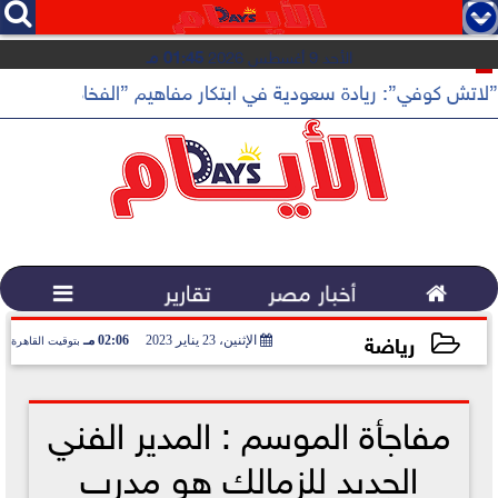




الأحد 9 أغسطس 2026
01:45 مـ
”لاتش كوفي”: ريادة سعودية في ابتكار مفاهيم ”الفخامة الهادئة”

أخبار مصر
تقارير

رياضة
الإثنين، 23 يناير 2023
02:06 مـ
بتوقيت القاهرة
2023-01-23 14:06:48
مفاجأة الموسم : المدير الفني
الجديد للزمالك هو مدرب