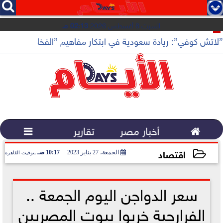




السبت 8 أغسطس 2026
02:13 مـ
”لاتش كوفي”: ريادة سعودية في ابتكار مفاهيم ”الفخامة الهادئة”

أخبار مصر
تقارير

اقتصاد
الجمعة، 27 يناير 2023
10:17 صـ
بتوقيت القاهرة
2023-01-27 10:17:36
سعر الدواجن اليوم الجمعة ..
الفرارجية خربوا بيوت المصريين