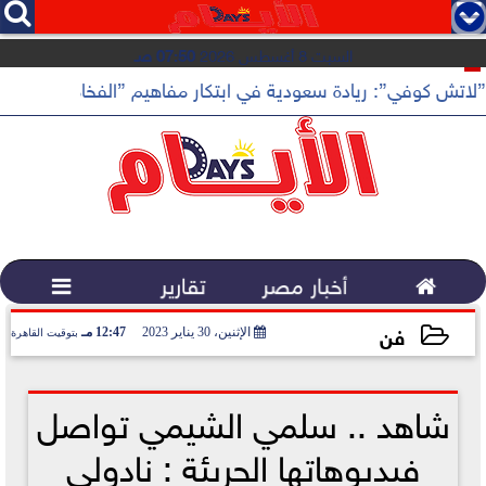




السبت 8 أغسطس 2026
07:50 صـ
”لاتش كوفي”: ريادة سعودية في ابتكار مفاهيم ”الفخامة الهادئة”

أخبار مصر
تقارير

فن
الإثنين، 30 يناير 2023
12:47 مـ
بتوقيت القاهرة
2023-01-30 12:47:28
شاهد .. سلمي الشيمي تواصل
فيديوهاتها الجريئة : نادولي