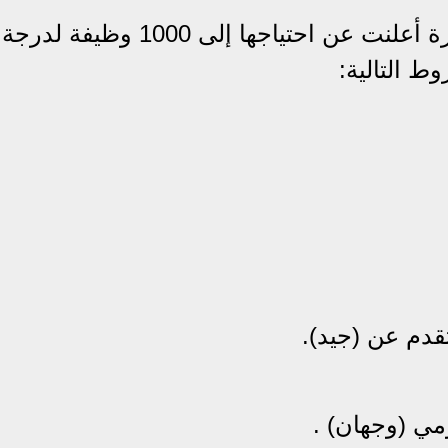
أولًا- بالنسبة لمسابقة الأئمة: فالوزارة أعلنت عن احتياجها إلى 0
 التالية:
تقدم عن (جيد).
مي (وجهان) .