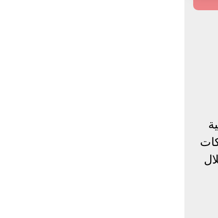
ة
لسنة 2023، عبر محركات
ال