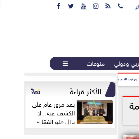






ع القهوة المختصة...
بي ودولي
منوعات

بتوقيت القاهرة
الأكثر قراءةً
مة
بعد مرور عام على
الكشف عنه.. لا
يزال «ذو الفقار»
محور اهتمام...