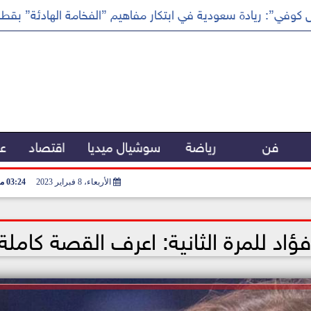
كوفي”: ريادة سعودية في ابتكار مفاهيم ”الفخامة الهادئة” بقطا
فن
رياضة
سوشيال ميديا
اقتصاد
عر
الأربعاء، 8 فبراير 2023
03:24 مـ
اد للمرة الثانية: اعرف القصة كاملة