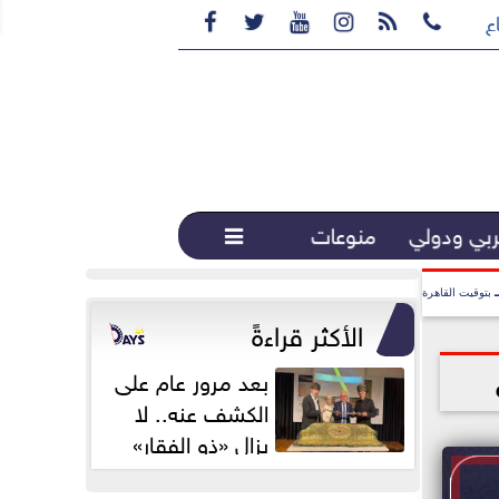






ع القهوة المختصة...
بي ودولي
منوعات

بتوقيت القاهرة
الأكثر قراءةً
بعد مرور عام على
الكشف عنه.. لا
يزال «ذو الفقار»
محور اهتمام...