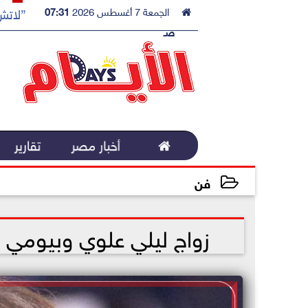

الجمعة 7 أغسطس 2026
07:31
”لاتش 
صـ

أخبار مصر
تقارير
فن
2023-02-08 15:24:17
زواج ليلي علوي وبيومي فؤ