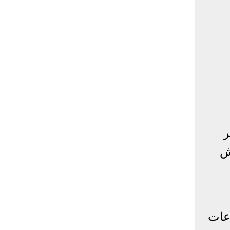
ر
يش
اعات