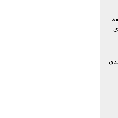
ة
ي
مدي