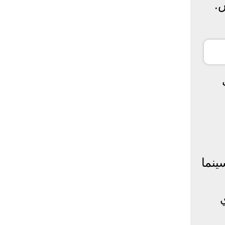
.
ينما
ي