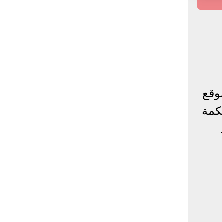
وقع
كمة