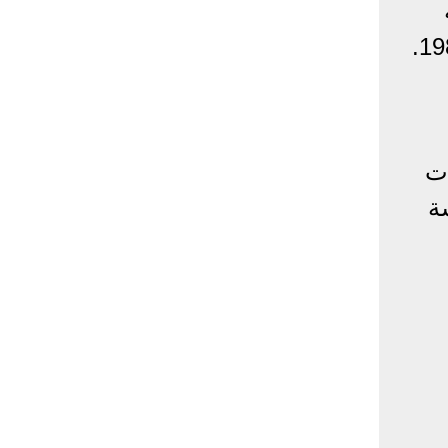
ات
رئاسة