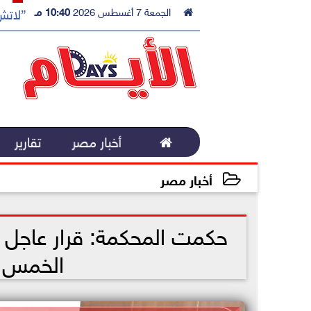

الجمعة 7 أغسطس 2026
10:40 مـ
”لاتش 

أخبار مصر
تقارير
أخبار مصر
2023-03-20 14:07:36
حكمت المحكمة: قرار عاجل م
الخمس 