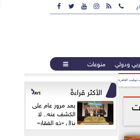






ع القهوة المختصة...
بي ودولي
منوعات

بتوقيت القاهرة
الأكثر قراءةً
ت
بعد مرور عام على
الكشف عنه.. لا
يزال «ذو الفقار»
محور اهتمام...