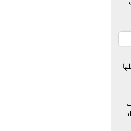
تغلها
ف
د