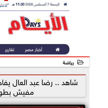

الجمعة 7 أغسطس 2026
11:30 مـ
”لاتش 

أخبار مصر
تقارير
رياضة
2022-10-29 12:17:10
شاهد .. رضا عبد العال يفا
مفيش بطولات