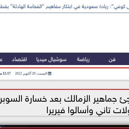
كوفي”: ريادة سعودية في ابتكار مفاهيم ”الفخامة الهادئة” بقطا
فن
رياضة
سوشيال ميديا
اقتصاد
عر
السبت، 29 أكتوبر 2022
12:17 مـ
جئ جماهير الزمالك بعد خسارة السوبر 
 تاني وأسالوا فيريرا