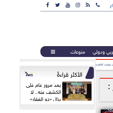






ع القهوة المختصة...
بي ودولي
منوعات

بتوقيت القاهرة
الأكثر قراءةً
:
بعد مرور عام على
الكشف عنه.. لا
يزال «ذو الفقار»
محور اهتمام...