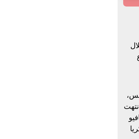
ال
مس،
نتهت
فيو
ريا