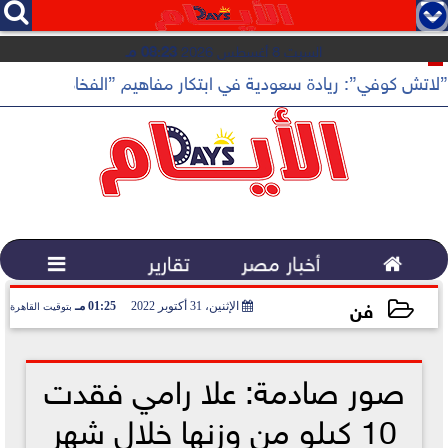




السبت 8 أغسطس 2026
08:23 مـ
”لاتش كوفي”: ريادة سعودية في ابتكار مفاهيم ”الفخامة الهادئة”

أخبار مصر
تقارير

فن
الإثنين، 31 أكتوبر 2022
01:25 مـ
بتوقيت القاهرة
2022-10-31 13:25:02
صور صادمة: علا رامي فقدت
10 كيلو من وزنها خلال شهر