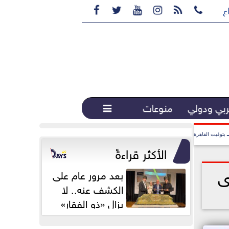






ع القهوة المختصة...
بي ودولي
منوعات

بتوقيت القاهرة
الأكثر قراءةً
ى
بعد مرور عام على
الكشف عنه.. لا
يزال «ذو الفقار»
محور اهتمام...