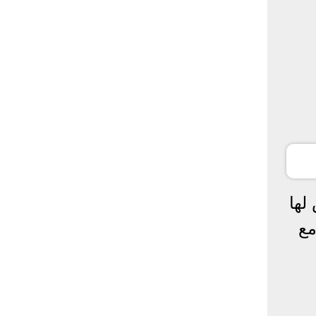
لها
مع