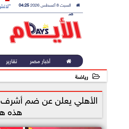

السبت 8 أغسطس 2026
04:25
”لاتش 
صـ

أخبار مصر
تقارير
رياضة
2022-11-23 11:46:18
الأهلي يعلن عن ضم أشرف بن
هذه هي