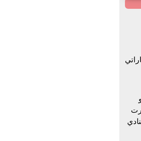
راتي
رت
نادي