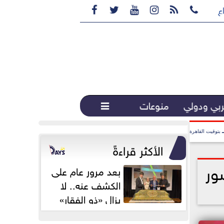






ع القهوة المختصة...
بي ودولي
منوعات

بتوقيت القاهرة
الأكثر قراءةً
ور
بعد مرور عام على
الكشف عنه.. لا
يزال «ذو الفقار»
محور اهتمام...