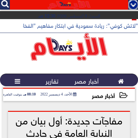




السبت 8 أغسطس 2026
12:30 صـ
”لاتش كوفي”: ريادة سعودية في ابتكار مفاهيم ”الفخامة الهادئة”

أخبار مصر
تقارير

أخبار مصر
الأحد، 4 ديسمبر 2022
08:10 مـ
بتوقيت القاهرة
2022-12-04 20:10:40
مفاجآت جديدة: أول بيان من
النيابة العامة في حادث