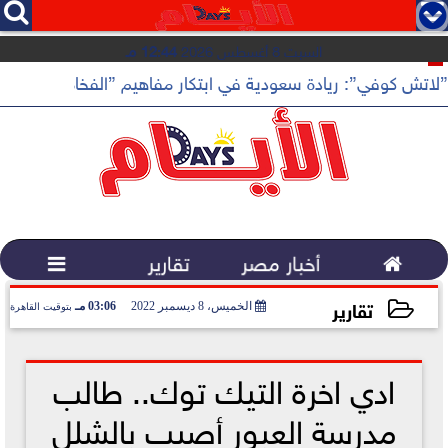




السبت 8 أغسطس 2026
12:44 مـ
”لاتش كوفي”: ريادة سعودية في ابتكار مفاهيم ”الفخامة الهادئة”

أخبار مصر
تقارير

تقارير
الخميس، 8 ديسمبر 2022
03:06 مـ
بتوقيت القاهرة
2022-12-08 15:06:07
ادي اخرة التيك توك.. طالب
مدرسة العبور أصيب بالشلل