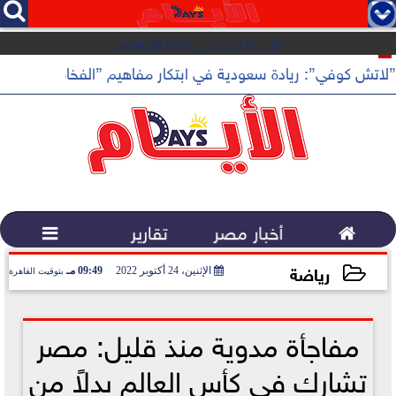




الأحد 9 أغسطس 2026
04:28 مـ
”لاتش كوفي”: ريادة سعودية في ابتكار مفاهيم ”الفخامة الهادئة”

أخبار مصر
تقارير

رياضة
الإثنين، 24 أكتوبر 2022
09:49 مـ
بتوقيت القاهرة
2022-10-24 21:49:46
مفاجأة مدوية منذ قليل: مصر
تشارك في كأس العالم بدلاً من