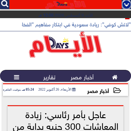




الأحد 9 أغسطس 2026
12:08 مـ
”لاتش كوفي”: ريادة سعودية في ابتكار مفاهيم ”الفخامة الهادئة”

أخبار مصر
تقارير

أخبار مصر
الأربعاء، 26 أكتوبر 2022
05:24 مـ
بتوقيت القاهرة
2022-10-26 17:24:34
عاجل بأمر رئاسي: زيادة
المعاشات 300 جنيه بداية من