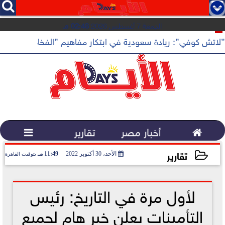




الجمعة 7 أغسطس 2026
02:48 مـ
”لاتش كوفي”: ريادة سعودية في ابتكار مفاهيم ”الفخامة الهادئة”

أخبار مصر
تقارير

تقارير
الأحد، 30 أكتوبر 2022
11:49 مـ
بتوقيت القاهرة
2022-10-30 23:49:03
لأول مرة في التاريخ: رئيس
التأمينات يعلن خبر هام لجميع