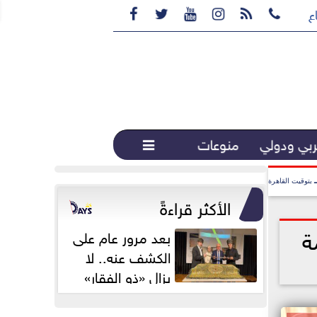






ع القهوة المختصة...
بي ودولي
منوعات

بتوقيت القاهرة
الأكثر قراءةً
ة
بعد مرور عام على
الكشف عنه.. لا
يزال «ذو الفقار»
محور اهتمام...