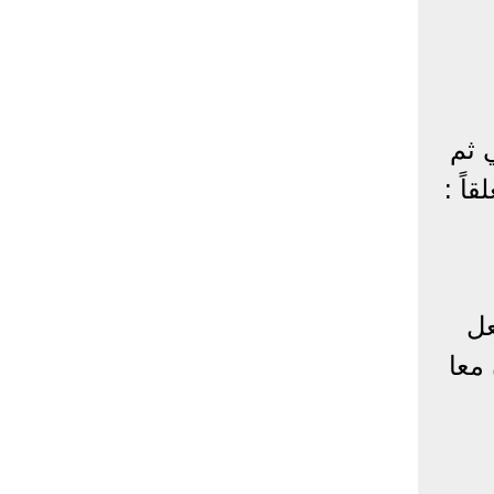
 ثم
اً :
عل
معا