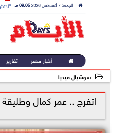

الجمعة 7 أغسطس 2026
09:05 مـ
”لاتش 

أخبار مصر
تقارير
سوشيال ميديا
2022-11-07 11:27:27
اتفرج .. عمر كمال وطليقة 