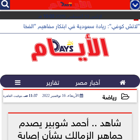




الإثنين 10 أغسطس 2026
10:03 مـ
”لاتش كوفي”: ريادة سعودية في ابتكار مفاهيم ”الفخامة الهادئة”

أخبار مصر
تقارير

رياضة
الأربعاء، 16 نوفمبر 2022
11:37 صـ
بتوقيت القاهرة
2022-11-16 11:37:50
شاهد .. أحمد شوبير يصدم
جماهير الزمالك بشأن إصابة