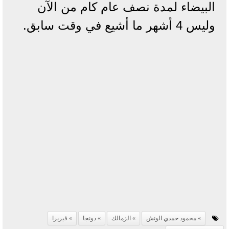
البيضاء لمدة نصف عام كام من الآن
وليس 4 أشهر ما أشيع في وقت سابق.
محمود حمدي الونش
الزمالك
دونجا
فيريرا