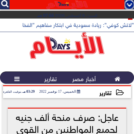




السبت 8 أغسطس 2026
07:55 صـ
”لاتش كوفي”: ريادة سعودية في ابتكار مفاهيم ”الفخامة الهادئة”

أخبار مصر
تقارير

تقارير
الخميس، 17 نوفمبر 2022
03:29 مـ
بتوقيت القاهرة
2022-11-17 15:29:04
عاجل: صرف منحة ألف جنيه
لجميع المواطنين من القوى