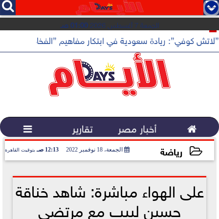




الجمعة 7 أغسطس 2026
01:00 صـ
”لاتش كوفي”: ريادة سعودية في ابتكار مفاهيم ”الفخامة الهادئة”

أخبار مصر
تقارير

رياضة
الجمعة، 18 نوفمبر 2022
12:13 صـ
بتوقيت القاهرة
2022-11-18 00:13:25
على الهواء مباشرة: شاهد خناقة
حسين لبيب مع مرتضى