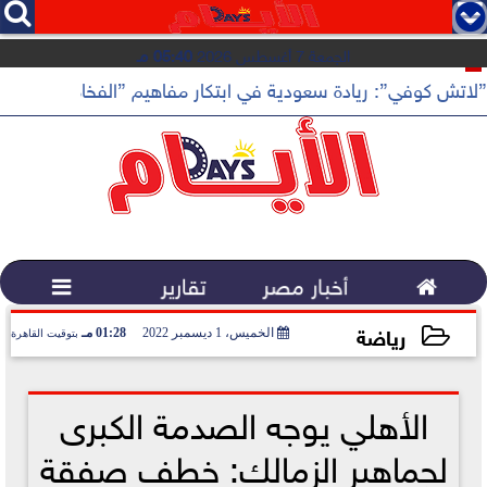




الجمعة 7 أغسطس 2026
05:40 مـ
”لاتش كوفي”: ريادة سعودية في ابتكار مفاهيم ”الفخامة الهادئة”

أخبار مصر
تقارير

رياضة
الخميس، 1 ديسمبر 2022
01:28 مـ
بتوقيت القاهرة
2022-12-01 13:28:16
الأهلي يوجه الصدمة الكبرى
لجماهير الزمالك: خطف صفقة