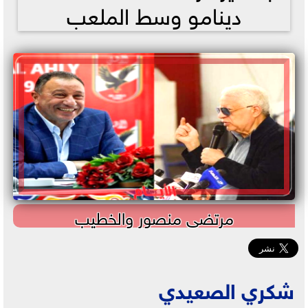
دينامو وسط الملعب
مرتضى منصور والخطيب
شكري الصعيدي