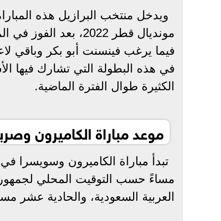
ويدخل منتخب البرازيل هذه المبار
مونديال قطر 2022، بعد
فيما يرغب فينسنت أبو بكر وباقي لا
في هذه البطولة التي تشارك فيها ا
الكثيرة طوال الفترة الماضية.
موعد مباراة الكاميرون وصربيا ف
مساءً حسب التوقيت المحلي لجمهورية
العربية السعودية، والحادية عشر مساء