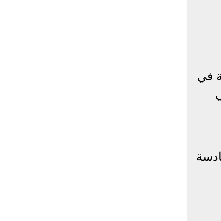
ي
ادسة