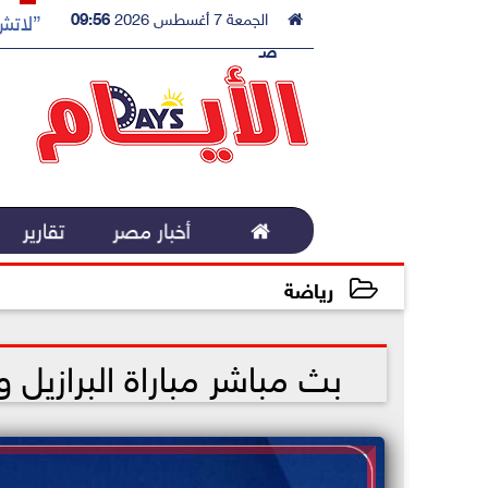

الجمعة 7 أغسطس 2026
09:56
”لاتش 
صـ

أخبار مصر
تقارير
رياضة
2022-12-02 19:25:15
بث مباشر مباراة البرازيل وا