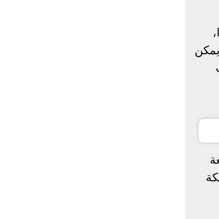
،
يمكن
تاسعة
كة