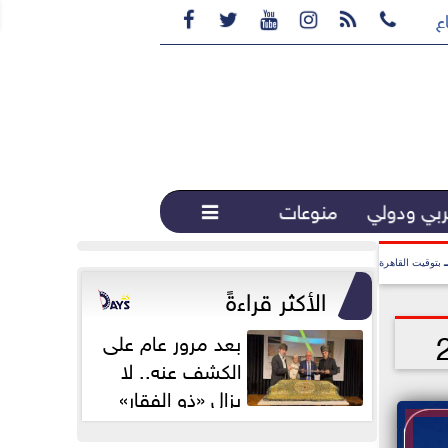






ع القهوة المختصة...
بي ودولي
منوعات

بتوقيت القاهرة
الأكثر قراءةً
بعد مرور عام على
الكشف عنه.. لا
يزال «ذو الفقار»
محور اهتمام...