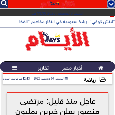




السبت 8 أغسطس 2026
11:36 صـ
”لاتش كوفي”: ريادة سعودية في ابتكار مفاهيم ”الفخامة الهادئة”

أخبار مصر
تقارير

رياضة
السبت، 10 ديسمبر 2022
12:13 مـ
بتوقيت القاهرة
2022-12-10 12:13:01
عاجل منذ قليل: مرتضى
منصور يعلن خبرين بمليون