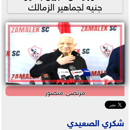
جنيه لجماهير الزمالك
مرتضى منصور
شكري الصعيدي