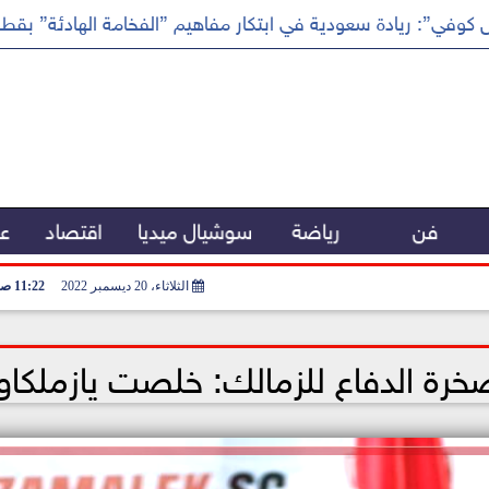
كوفي”: ريادة سعودية في ابتكار مفاهيم ”الفخامة الهادئة” بقطا
فن
رياضة
سوشيال ميديا
اقتصاد
عر
الثلاثاء، 20 ديسمبر 2022
11:22 صـ
رة الدفاع للزمالك: خلصت يازملكاو