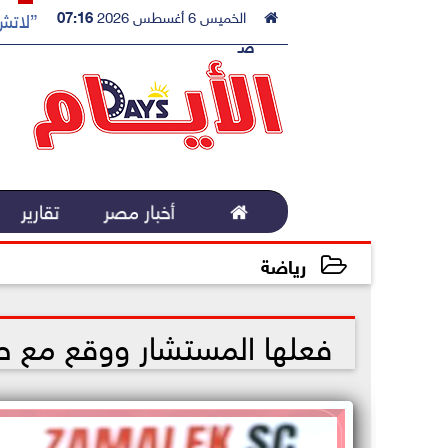

الخميس 6 أغسطس 2026
07:16
”لاتش 
صـ

أخبار مصر
تقارير
رياضة
2022-12-20 11:22:04
فعلها المستشار ووقع مع صخ