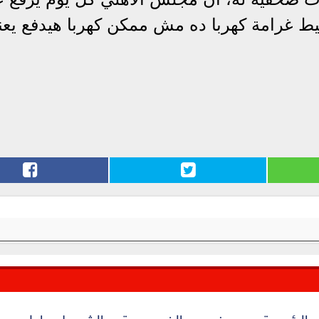
سيط غرامة كهربا ده مش ممكن كهربا هيدفع يع
الرئيسية
من نحن
الخصوصية
الشروط
اعلن معن