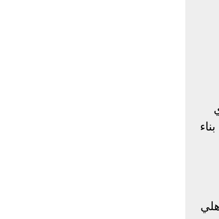
ناء
هلي