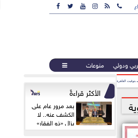






ع القهوة المختصة...
بي ودولي
منوعات

بتوقيت القاهرة
الأكثر قراءةً
ية
بعد مرور عام على
الكشف عنه.. لا
يزال «ذو الفقار»
محور اهتمام...