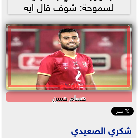
لسموحة: شوف قال ايه
حسام حسن
شكري الصعيدي