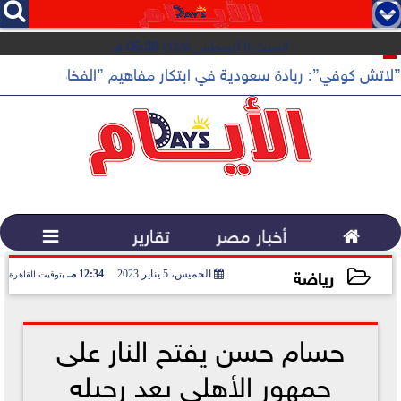




السبت 8 أغسطس 2026
05:38 مـ
”لاتش كوفي”: ريادة سعودية في ابتكار مفاهيم ”الفخامة الهادئة”

أخبار مصر
تقارير

رياضة
الخميس، 5 يناير 2023
12:34 مـ
بتوقيت القاهرة
2023-01-05 12:34:28
حسام حسن يفتح النار على
جمهور الأهلي بعد رحيله