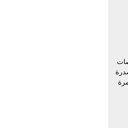
صات
درة
مرة