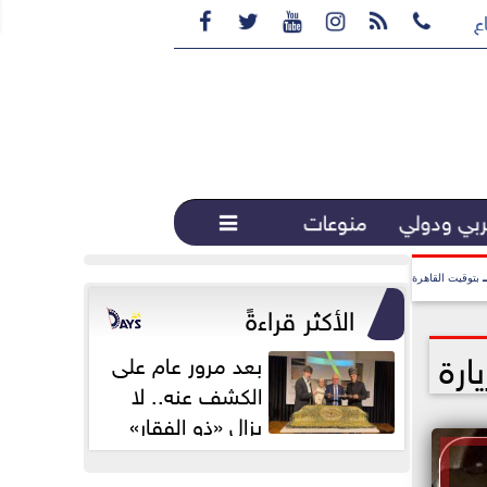






ع القهوة المختصة...
بي ودولي
منوعات

بتوقيت القاهرة
الأكثر قراءةً
ارة
بعد مرور عام على
الكشف عنه.. لا
يزال «ذو الفقار»
محور اهتمام...