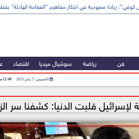
كوفي”: ريادة سعودية في ابتكار مفاهيم ”الفخامة الهادئة” بقطا
فن
رياضة
سوشيال ميديا
اقتصاد
عر
الخميس، 5 يناير 2023
12:48 مـ
 لإسرائيل قلبت الدنيا: كشفنا سر الزي