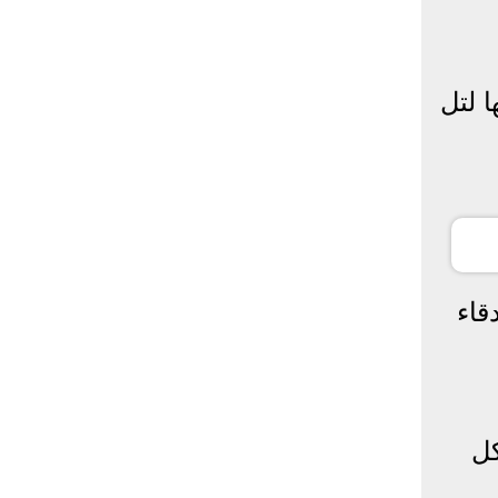
 لتل
قاء
كل