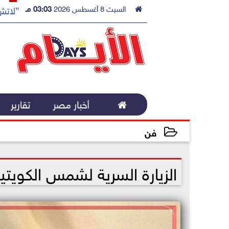

السبت 8 أغسطس 2026
03:03 مـ
”لاتش 

أخبار مصر
تقارير
فن
2023-01-05 12:48:03
الزيارة السرية لشمس الكويتية