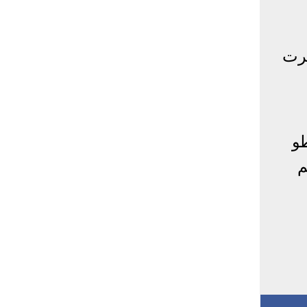
فرت
طو
م