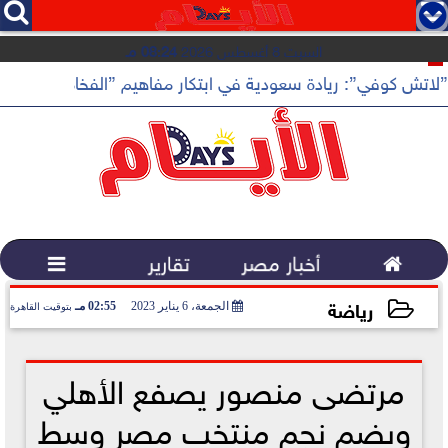




السبت 8 أغسطس 2026
08:24 مـ
”لاتش كوفي”: ريادة سعودية في ابتكار مفاهيم ”الفخامة الهادئة”

أخبار مصر
تقارير

رياضة
الجمعة، 6 يناير 2023
02:55 مـ
بتوقيت القاهرة
2023-01-06 14:55:25
مرتضى منصور يصفع الأهلي
ويضم نجم منتخب مصر وسط