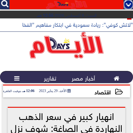




السبت 8 أغسطس 2026
12:55 صـ
”لاتش كوفي”: ريادة سعودية في ابتكار مفاهيم ”الفخامة الهادئة”

أخبار مصر
تقارير

اقتصاد
الأحد، 29 يناير 2023
12:06 مـ
بتوقيت القاهرة
2023-01-29 12:06:47
انهيار كبير في سعر الذهب
النهاردة في الصاغة: شوف نزل