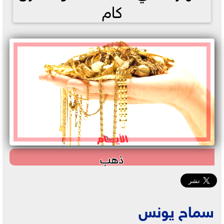
كام
ذهب
سماح يونس