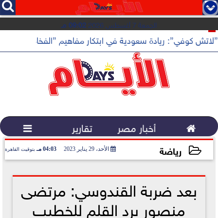




الجمعة 7 أغسطس 2026
09:02 مـ
”لاتش كوفي”: ريادة سعودية في ابتكار مفاهيم ”الفخامة الهادئة”

أخبار مصر
تقارير

رياضة
الأحد، 29 يناير 2023
04:03 مـ
بتوقيت القاهرة
2023-01-29 16:03:24
بعد ضربة القندوسي: مرتضى
منصور يرد القلم للخطيب