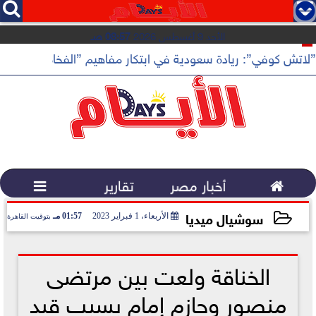




الأحد 9 أغسطس 2026
08:57 صـ
”لاتش كوفي”: ريادة سعودية في ابتكار مفاهيم ”الفخامة الهادئة”

أخبار مصر
تقارير

سوشيال ميديا
الأربعاء، 1 فبراير 2023
01:57 مـ
بتوقيت القاهرة
2023-02-01 13:57:19
الخناقة ولعت بين مرتضى
منصور وحازم إمام بسبب قيد