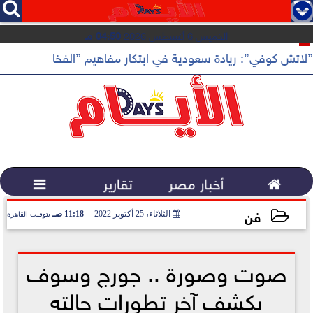




الخميس 6 أغسطس 2026
04:50 مـ
”لاتش كوفي”: ريادة سعودية في ابتكار مفاهيم ”الفخامة الهادئة”

أخبار مصر
تقارير

فن
الثلاثاء، 25 أكتوبر 2022
11:18 صـ
بتوقيت القاهرة
2022-10-25 11:18:53
صوت وصورة .. جورج وسوف
يكشف آخر تطورات حالته