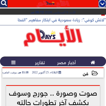




الأحد 9 أغسطس 2026
06:12 صـ
”لاتش كوفي”: ريادة سعودية في ابتكار مفاهيم ”الفخامة الهادئة”

أخبار مصر
تقارير

فن
الثلاثاء، 25 أكتوبر 2022
11:18 صـ
بتوقيت القاهرة
2022-10-25 11:18:53
صوت وصورة .. جورج وسوف
يكشف آخر تطورات حالته