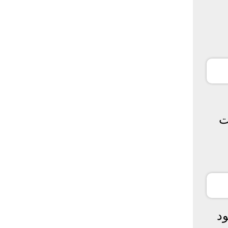
كانت
د