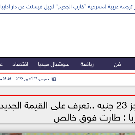
ترجمة عربية لمسرحية ”قارب الجحيم” لجيل فيسنت عن دار أدابيا
فن
رياضة
سوشيال ميديا
اقتصاد
عر
الخميس، 27 أكتوبر 2022
05:46 مـ
بعد تخطي سعر الدولار حاجز 23 جنيه ..تعرف على القيمة الجدي
ربا : طارت فوق خالص