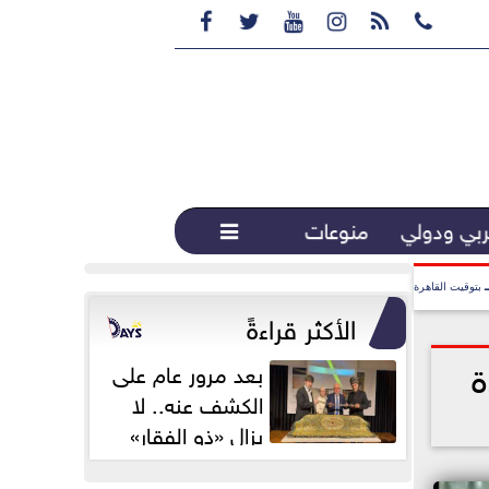






بي ودولي
منوعات

بتوقيت القاهرة
الأكثر قراءةً
دة
بعد مرور عام على
الكشف عنه.. لا
يزال «ذو الفقار»
محور اهتمام...