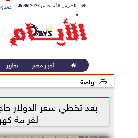

الخميس 6 أغسطس 2026
06:46
صدور 
مـ

أخبار مصر
تقارير
رياضة
2022-10-27 17:46:24
لغرامة كه