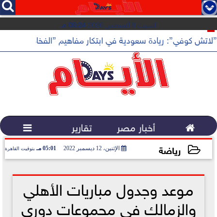




السبت 8 أغسطس 2026
08:24 مـ
”لاتش كوفي”: ريادة سعودية في ابتكار مفاهيم ”الفخامة الهادئة”

أخبار مصر
تقارير

رياضة
الإثنين، 12 ديسمبر 2022
05:01 مـ
بتوقيت القاهرة
2022-12-12 17:01:44
موعد وجدول مباريات الأهلي
والزمالك في مجموعات دوري