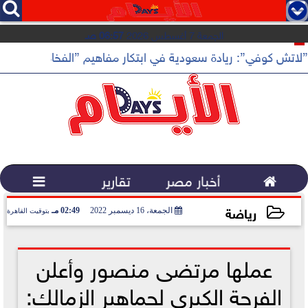




الجمعة 7 أغسطس 2026
06:57 صـ
”لاتش كوفي”: ريادة سعودية في ابتكار مفاهيم ”الفخامة الهادئة”

أخبار مصر
تقارير

رياضة
الجمعة، 16 ديسمبر 2022
02:49 مـ
بتوقيت القاهرة
2022-12-16 14:49:50
عملها مرتضى منصور وأعلن
الفرحة الكبري لجماهير الزمالك: