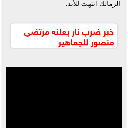
الزمالك انتهت للأبد.
خبر ضرب نار يعلنه مرتضى
منصور للجماهير