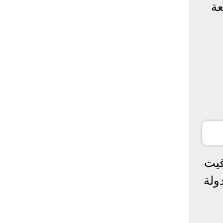
عة
قيت
ولة