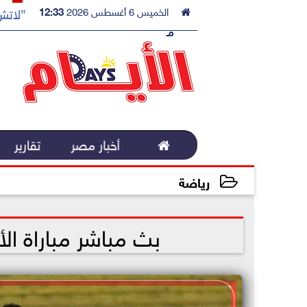

الخميس 6 أغسطس 2026
12:33
”لاتش 
مـ

أخبار مصر
تقارير
رياضة
2023-01-05 09:48:58
بث مباشر مباراة ال