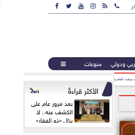






ع القهوة المختصة...
بي ودولي
منوعات

بتوقيت القاهرة
الأكثر قراءةً
بعد مرور عام على
الكشف عنه.. لا
يزال «ذو الفقار»
محور اهتمام...